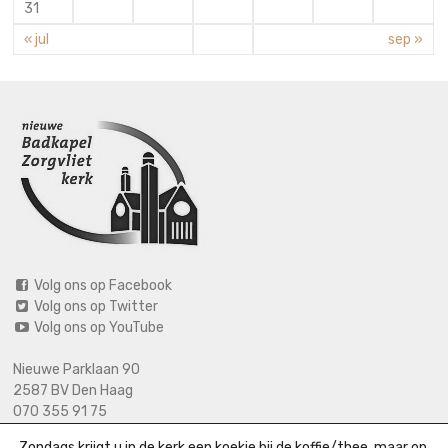
31
« jul
sep »
Volg ons op Facebook
Volg ons op Twitter
Volg ons op YouTube
Nieuwe Parklaan 90
2587 BV Den Haag
070 355 91 75
06 2125 2720 (bij calamiteiten)
Zondags krijgt u in de kerk een koekje bij de koffie/thee, maar op