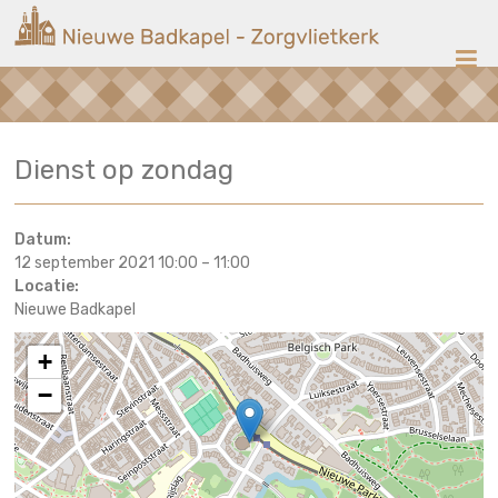
Ga
Nieuwe
naar
de
Badkapel
inhoud
Kerk
Dienst op zondag
op
Scheveningen
Datum:
12 september 2021 10:00
–
11:00
Locatie:
Nieuwe Badkapel
+
−