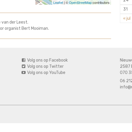
24
Leaflet
| ©
OpenStreetMap
contributors
31
« jul
e van der Leest.
or organist Bert Mooiman.
Volg ons op Facebook
Nieuw
Volg ons op Twitter
2587 
Volg ons op YouTube
070 3
06 212
info@