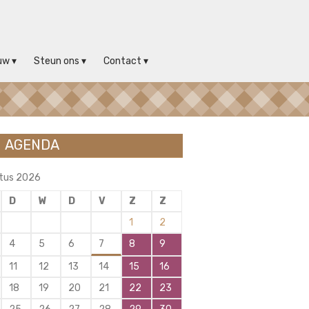
uw
Steun ons
Contact
AGENDA
tus 2026
D
W
D
V
Z
Z
1
2
4
5
6
7
8
9
11
12
13
14
15
16
18
19
20
21
22
23