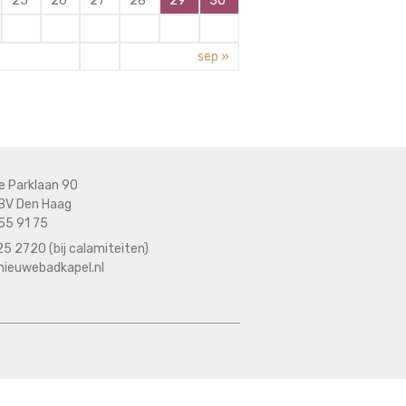
25
26
27
28
29
30
sep »
e Parklaan 90
BV Den Haag
55 91 75
5 2720 (bij calamiteiten)
nieuwebadkapel.nl