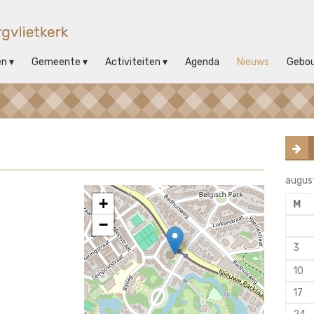
en
Gemeente
Activiteiten
Agenda
Nieuws
Gebo
augus
+
M
−
3
10
17