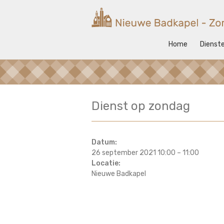
Ga
naar
Nieuwe
de
inhoud
Badkapel
Home
Dienst
Kerk
op
Scheveningen
Dienst op zondag
Datum:
26 september 2021 10:00
–
11:00
Locatie:
Nieuwe Badkapel