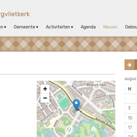
en
Gemeente
Activiteiten
Agenda
Nieuws
Gebo
augus
+
M
−
3
10
17