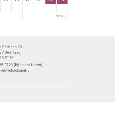
25
26
27
28
29
30
sep »
e Parklaan 90
BV Den Haag
55 91 75
5 2720 (bij calamiteiten)
nieuwebadkapel.nl