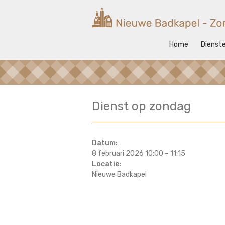
Ga
naar
Nieuwe
de
inhoud
Badkapel
Home
Dienst
Kerk
op
Scheveningen
Dienst op zondag
Datum:
8 februari 2026 10:00
–
11:15
Locatie:
Nieuwe Badkapel