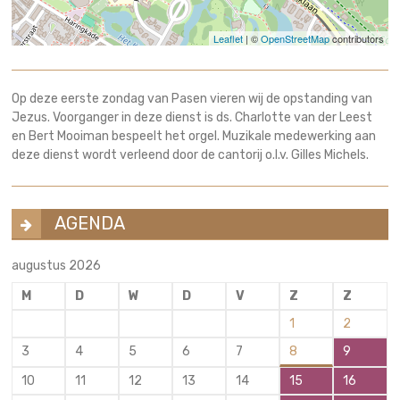
Leaflet
| ©
OpenStreetMap
contributors
Op deze eerste zondag van Pasen vieren wij de opstanding van
Jezus. Voorganger in deze dienst is ds. Charlotte van der Leest
en Bert Mooiman bespeelt het orgel. Muzikale medewerking aan
deze dienst wordt verleend door de cantorij o.l.v. Gilles Michels.
AGENDA
augustus 2026
M
D
W
D
V
Z
Z
1
2
3
4
5
6
7
8
9
10
11
12
13
14
15
16