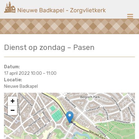
Ga
Nieuwe
naar
de
Badkapel
inhoud
Kerk
Dienst op zondag – Pasen
op
Scheveningen
Datum:
17 april 2022 10:00
–
11:00
Locatie:
Nieuwe Badkapel
+
−