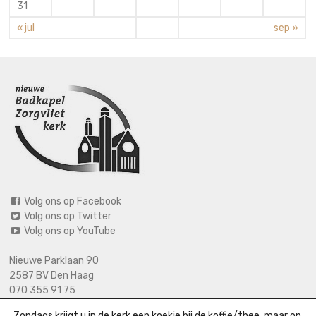
31
« jul
sep »
Volg ons op Facebook
Volg ons op Twitter
Volg ons op YouTube
Nieuwe Parklaan 90
2587 BV Den Haag
070 355 91 75
06 2125 2720 (bij calamiteiten)
Zondags krijgt u in de kerk een koekje bij de koffie/thee, maar op