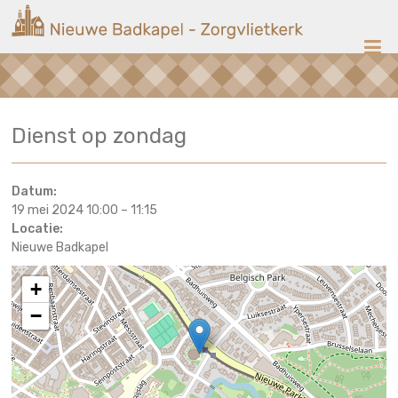
Ga
Nieuwe
naar
de
Badkapel
inhoud
Kerk
Dienst op zondag
op
Scheveningen
Datum:
19 mei 2024 10:00
–
11:15
Locatie:
Nieuwe Badkapel
+
−