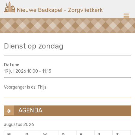
Ga
Nieuwe
naar
de
Badkapel
inhoud
Kerk
Dienst op zondag
op
Scheveningen
Datum:
19 juli 2026 10:00
–
11:15
Voorganger is ds. Thijs
AGENDA
augustus 2026
M
D
W
D
V
Z
Z