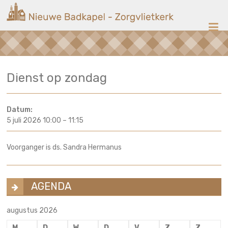
Ga
Nieuwe
naar
de
Badkapel
inhoud
Kerk
Dienst op zondag
op
Scheveningen
Datum:
5 juli 2026 10:00
–
11:15
Voorganger is ds. Sandra Hermanus
AGENDA
augustus 2026
M
D
W
D
V
Z
Z