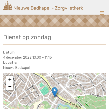
Ga
Nieuwe
naar
de
Badkapel
inhoud
Kerk
Dienst op zondag
op
Scheveningen
Datum:
4 december 2022 10:00
–
11:15
Locatie:
Nieuwe Badkapel
+
−