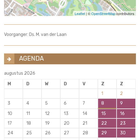
Leaflet
| ©
OpenStreetMap
contributors
Voorganger: Ds. M. van der Laan
AGENDA
augustus 2026
M
D
W
D
V
Z
Z
1
2
3
4
5
6
7
8
9
10
11
12
13
14
15
16
17
18
19
20
21
22
23
24
25
26
27
28
29
30