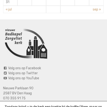
31
« jul
sep »
Volg ons op Facebook
Volg ons op Twitter
Volg ons op YouTube
Nieuwe Parklaan 90
2587 BV Den Haag
070 355 91 75
06 2125 2720 (bij calamiteiten)
Zondags krijgt u in de kerk een koekje bij de koffie/thee, maar op