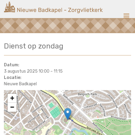
Ga
Nieuwe
naar
de
Badkapel
inhoud
Kerk
Dienst op zondag
op
Scheveningen
Datum:
3 augustus 2025 10:00
–
11:15
Locatie:
Nieuwe Badkapel
+
−