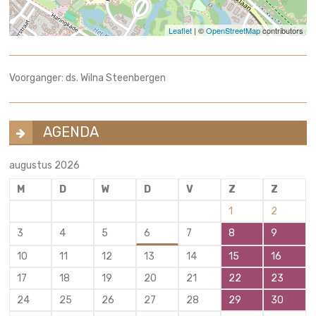
Leaflet
| ©
OpenStreetMap
contributors
Voorganger: ds. Wilna Steenbergen
AGENDA
augustus 2026
M
D
W
D
V
Z
Z
1
2
3
4
5
6
7
8
9
10
11
12
13
14
15
16
17
18
19
20
21
22
23
24
25
26
27
28
29
30