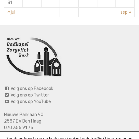
31
« jul
sep »
Volg ons op Facebook
Volg ons op Twitter
Volg ons op YouTube
Nieuwe Parklaan 90
2587 BV Den Haag
070 355 91 75
06 2125 2720 (bij calamiteiten)
Zondags krijgt u in de kerk een koekje bij de koffie/thee, maar op