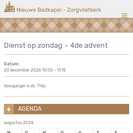
Ga
Nieuwe
naar
de
Badkapel
inhoud
Kerk
Dienst op zondag – 4de advent
op
Scheveningen
Datum:
20 december 2026 10:00
–
11:15
Voorganger is ds. Thijs
AGENDA
augustus 2026
M
D
W
D
V
Z
Z