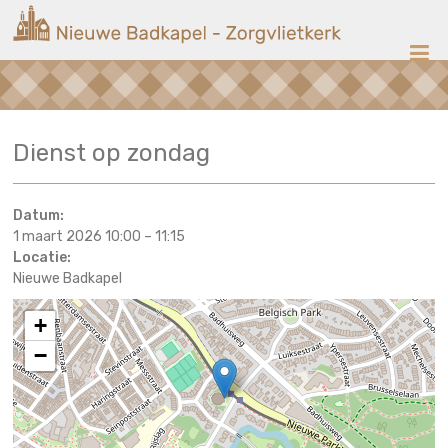
Ga
Nieuwe
naar
de
Badkapel
inhoud
Kerk
Dienst op zondag
op
Scheveningen
Datum:
1 maart 2026 10:00
–
11:15
Locatie:
Nieuwe Badkapel
+
−