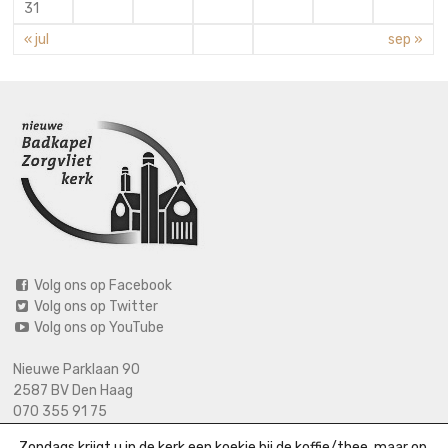
31
« jul
sep »
Volg ons op Facebook
Volg ons op Twitter
Volg ons op YouTube
Nieuwe Parklaan 90
2587 BV Den Haag
070 355 91 75
06 2125 2720 (bij calamiteiten)
Zondags krijgt u in de kerk een koekje bij de koffie/thee, maar op