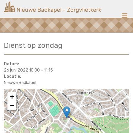
Ga
Nieuwe
naar
de
Badkapel
inhoud
Kerk
Dienst op zondag
op
Scheveningen
Datum:
26 juni 2022 10:00
–
11:15
Locatie:
Nieuwe Badkapel
+
−