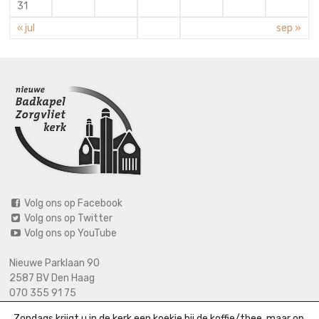
31
« jul
sep »
Volg ons op Facebook
Volg ons op Twitter
Volg ons op YouTube
Nieuwe Parklaan 90
2587 BV Den Haag
070 355 91 75
06 2125 2720 (bij calamiteiten)
Zondags krijgt u in de kerk een koekje bij de koffie/thee, maar op