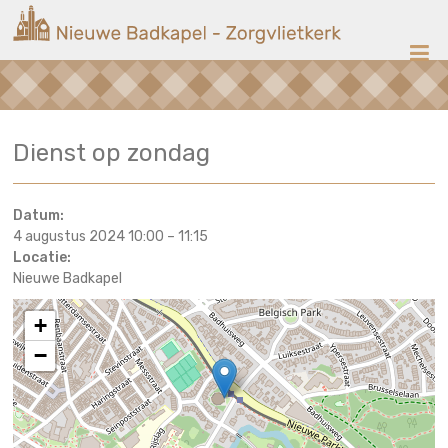
Ga
Nieuwe
naar
de
Badkapel
inhoud
Kerk
Dienst op zondag
op
Scheveningen
Datum:
4 augustus 2024 10:00
–
11:15
Locatie:
Nieuwe Badkapel
+
−