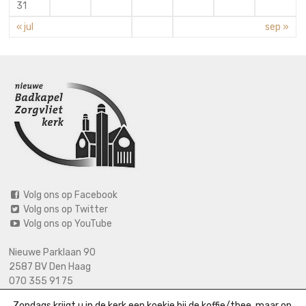
31
« jul
sep »
Volg ons op Facebook
Volg ons op Twitter
Volg ons op YouTube
Nieuwe Parklaan 90
2587 BV Den Haag
070 355 91 75
06 2125 2720 (bij calamiteiten)
Zondags krijgt u in de kerk een koekje bij de koffie/thee, maar op