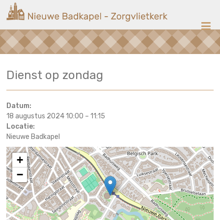
Ga
Nieuwe
naar
de
Badkapel
inhoud
Kerk
Dienst op zondag
op
Scheveningen
Datum:
18 augustus 2024 10:00
–
11:15
Locatie:
Nieuwe Badkapel
+
−