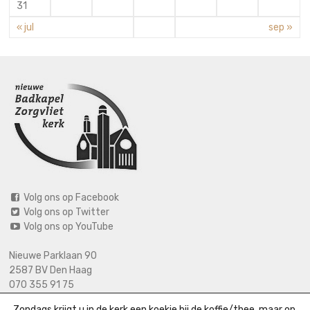
31
« jul
sep »
Volg ons op Facebook
Volg ons op Twitter
Volg ons op YouTube
Nieuwe Parklaan 90
2587 BV Den Haag
070 355 91 75
06 2125 2720 (bij calamiteiten)
Zondags krijgt u in de kerk een koekje bij de koffie/thee, maar op