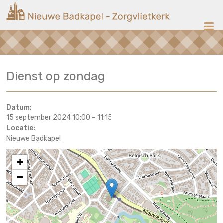
Ga
Nieuwe
naar
de
Badkapel
inhoud
Kerk
Dienst op zondag
op
Scheveningen
Datum:
15 september 2024 10:00
–
11:15
Locatie:
Nieuwe Badkapel
+
−