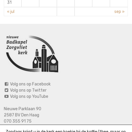
31
« jul
sep »
Volg ons op Facebook
Volg ons op Twitter
Volg ons op YouTube
Nieuwe Parklaan 90
2587 BV Den Haag
070 355 91 75
06 2125 2720 (bij calamiteiten)
Zondags krijgt u in de kerk een koekje bij de koffie/thee, maar op