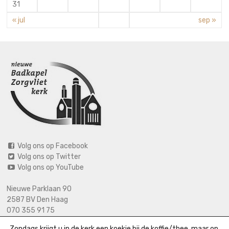
31
« jul
sep »
Volg ons op Facebook
Volg ons op Twitter
Volg ons op YouTube
Nieuwe Parklaan 90
2587 BV Den Haag
070 355 91 75
06 2125 2720 (bij calamiteiten)
Zondags krijgt u in de kerk een koekje bij de koffie/thee, maar op