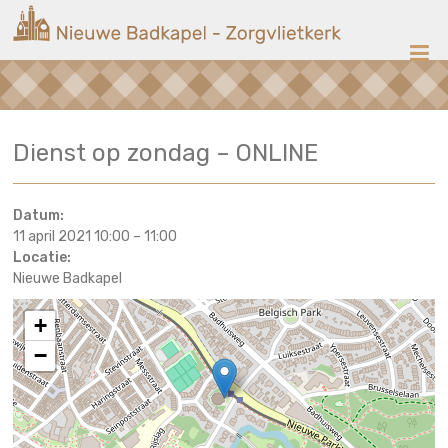
Ga
Nieuwe
naar
de
Badkapel
inhoud
Kerk
Dienst op zondag – ONLINE
op
Scheveningen
Datum:
11 april 2021 10:00
–
11:00
Locatie:
Nieuwe Badkapel
+
−