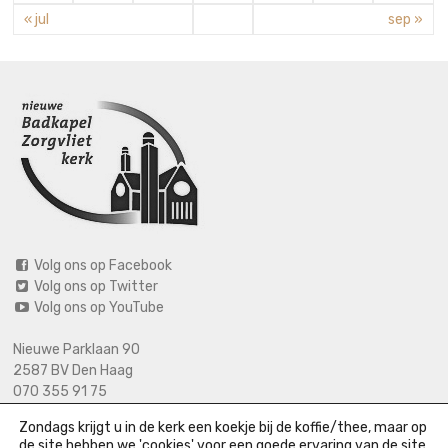
« jul
sep »
Volg ons op Facebook
Volg ons op Twitter
Volg ons op YouTube
Nieuwe Parklaan 90
2587 BV Den Haag
070 355 91 75
06 2125 2720 (bij calamiteiten)
Zondags krijgt u in de kerk een koekje bij de koffie/thee, maar op
info@nieuwebadkapel.nl
de site hebben we 'cookies' voor een goede ervaring van de site.