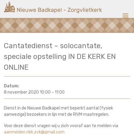
Ga
Nieuwe
naar
de
Badkapel
inhoud
Kerk
Cantatedienst – solocantate,
op
Scheveningen
speciale opstelling IN DE KERK EN
ONLINE
Datum:
8 november 2020 10:00
–
11:00
Dienst in de Nieuwe Badkapel met beperkt aantal (fysiek
aanwezige) bezoekers in lijn met de RIVM maatregelen.
Voor deze dienst vragen wij u zich vooraf aan te melden via
aanmelden.nbk.zvk@gmail.com