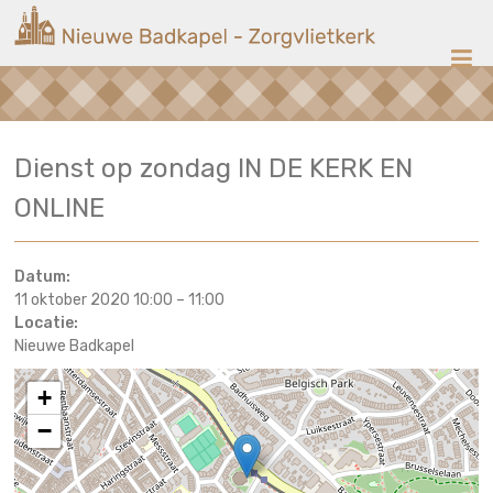
Ga
Nieuwe
naar
de
Badkapel
inhoud
Kerk
Dienst op zondag IN DE KERK EN
op
Scheveningen
ONLINE
Datum:
11 oktober 2020 10:00
–
11:00
Locatie:
Nieuwe Badkapel
+
−