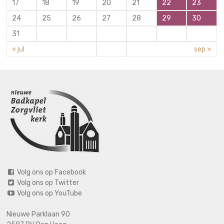
17
18
19
20
21
22
23
24
25
26
27
28
29
30
31
« jul
sep »
Volg ons op Facebook
Volg ons op Twitter
Volg ons op YouTube
Nieuwe Parklaan 90