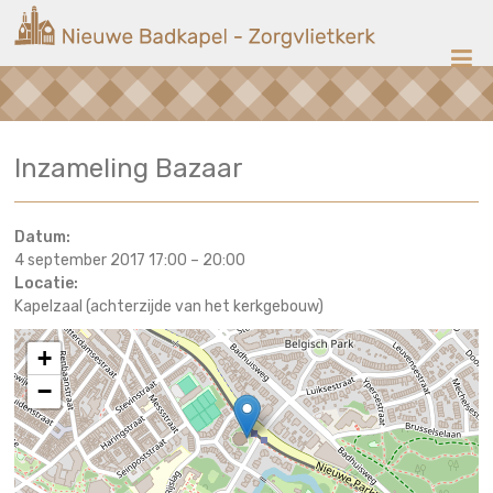
Ga
Nieuwe
naar
de
Badkapel
inhoud
Kerk
Inzameling Bazaar
op
Scheveningen
Datum:
4 september 2017 17:00
–
20:00
Locatie:
Kapelzaal (achterzijde van het kerkgebouw)
+
−