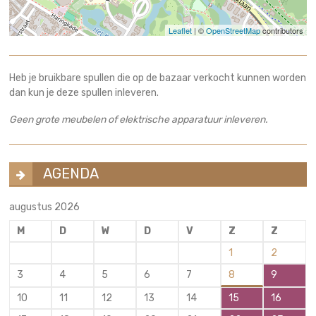
Leaflet
| ©
OpenStreetMap
contributors
Heb je bruikbare spullen die op de bazaar verkocht kunnen worden
dan kun je deze spullen inleveren.
Geen grote meubelen of elektrische apparatuur inleveren.
AGENDA
augustus 2026
M
D
W
D
V
Z
Z
1
2
3
4
5
6
7
8
9
10
11
12
13
14
15
16