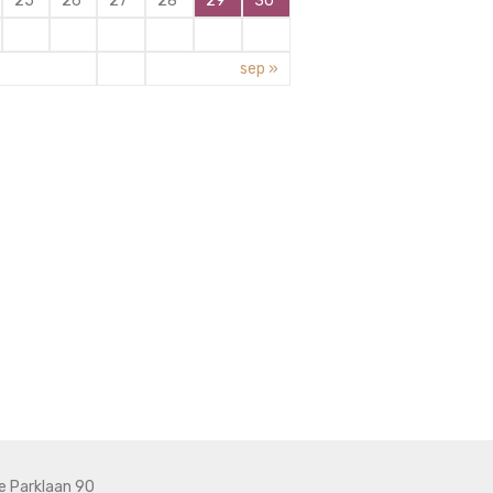
25
26
27
28
29
30
sep »
e Parklaan 90