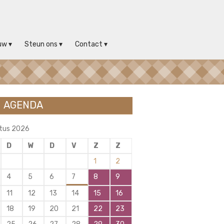
uw
Steun ons
Contact
AGENDA
tus 2026
D
W
D
V
Z
Z
1
2
4
5
6
7
8
9
11
12
13
14
15
16
18
19
20
21
22
23