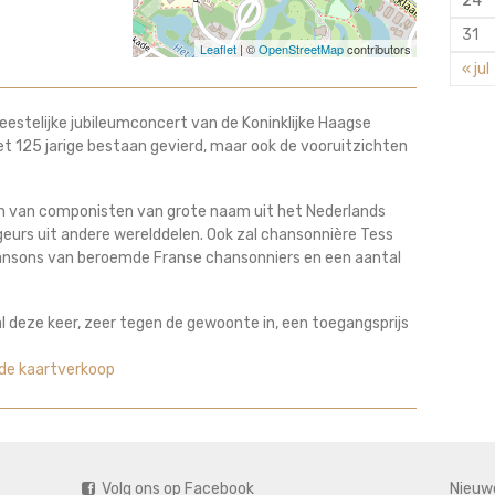
24
31
Leaflet
| ©
OpenStreetMap
contributors
« jul
estelijke jubileumconcert van de Koninklijke Haagse
t 125 jarige bestaan gevierd, maar ook de vooruitzichten
n van componisten van grote naam uit het Nederlands
eurs uit andere werelddelen. Ook zal chansonnière Tess
hansons van beroemde Franse chansonniers en een aantal
 deze keer, zeer tegen de gewoonte in, een toegangsprijs
r de kaartverkoop
Volg ons op Facebook
Nieuw