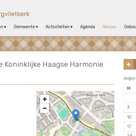
en
Gemeente
Activiteiten
Agenda
Nieuws
Gebo
e Koninklijke Haagse Harmonie
augus
M
+
−
3
10
17