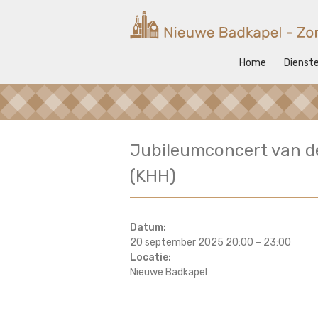
Ga
naar
Nieuwe
de
inhoud
Badkapel
Home
Dienst
Kerk
op
Scheveningen
Jubileumconcert van d
(KHH)
Datum:
20 september 2025 20:00
–
23:00
Locatie:
Nieuwe Badkapel