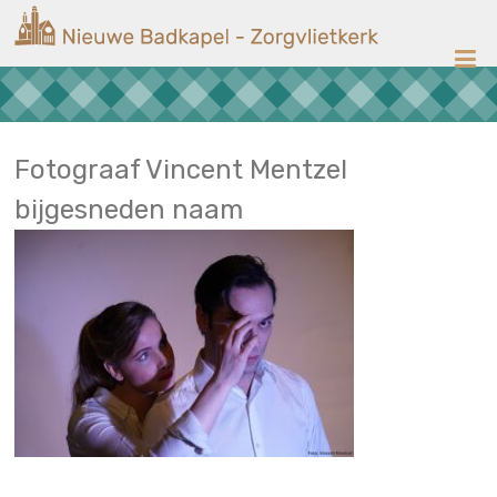
Ga
Nieuwe
naar
de
Badkapel
inhoud
Kerk
op
Scheveningen
Fotograaf Vincent Mentzel
bijgesneden naam