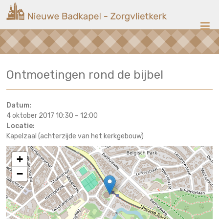
Ga
Nieuwe
naar
de
Badkapel
inhoud
Kerk
Ontmoetingen rond de bijbel
op
Scheveningen
Datum:
4 oktober 2017 10:30
–
12:00
Locatie:
Kapelzaal (achterzijde van het kerkgebouw)
+
−