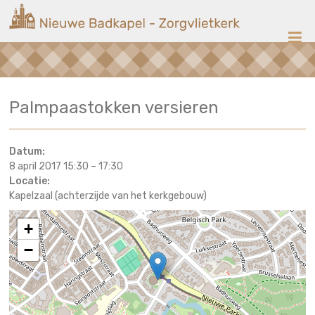
Ga
Nieuwe
naar
de
Badkapel
inhoud
Kerk
Palmpaastokken versieren
op
Scheveningen
Datum:
8 april 2017 15:30
–
17:30
Locatie:
Kapelzaal (achterzijde van het kerkgebouw)
+
−