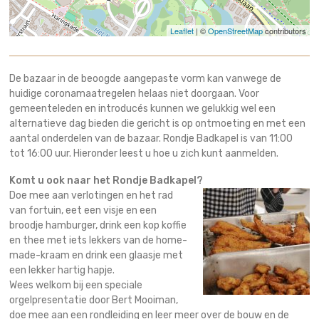
Leaflet
| ©
OpenStreetMap
contributors
De bazaar in de beoogde aangepaste vorm kan vanwege de
huidige coronamaatregelen helaas niet doorgaan. Voor
gemeenteleden en introducés kunnen we gelukkig wel een
alternatieve dag bieden die gericht is op ontmoeting en met een
aantal onderdelen van de bazaar. Rondje Badkapel is van 11:00
tot 16:00 uur. Hieronder leest u hoe u zich kunt aanmelden.
Komt u ook naar het Rondje Badkapel?
Doe mee aan verlotingen en het rad
van fortuin, eet een visje en een
broodje hamburger, drink een kop koffie
en thee met iets lekkers van de home-
made-kraam en drink een glaasje met
een lekker hartig hapje.
Wees welkom bij een speciale
orgelpresentatie door Bert Mooiman,
doe mee aan een rondleiding en leer meer over de bouw en de