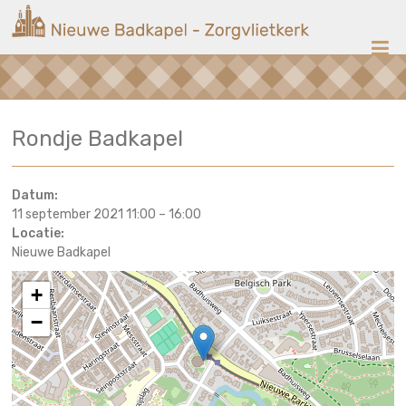
Ga
Nieuwe
naar
de
Badkapel
inhoud
Kerk
Rondje Badkapel
op
Scheveningen
Datum:
11 september 2021 11:00
–
16:00
Locatie:
Nieuwe Badkapel
+
−