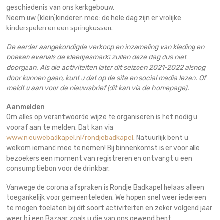
geschiedenis van ons kerkgebouw.
Neem uw (klein)kinderen mee: de hele dag zijn er vrolijke
kinderspelen en een springkussen.
De eerder aangekondigde verkoop en inzameling van kleding en
boeken evenals de kleedjesmarkt zullen deze dag dus niet
doorgaan. Als die activiteiten later dit seizoen 2021-2022 alsnog
door kunnen gaan, kunt u dat op de site en social media lezen. Of
meldt u aan voor de nieuwsbrief (dit kan via de homepage).
Aanmelden
Om alles op verantwoorde wijze te organiseren is het nodig u
vooraf aan te melden. Dat kan via
www.nieuwebadkapel.nl/rondjebadkapel
. Natuurlijk bent u
welkom iemand mee te nemen! Bij binnenkomst is er voor alle
bezoekers een moment van registreren en ontvangt u een
consumptiebon voor de drinkbar.
Vanwege de corona afspraken is Rondje Badkapel helaas alleen
toegankelijk voor gemeenteleden. We hopen snel weer iedereen
te mogen toelaten bij dit soort activiteiten en zeker volgend jaar
weer bij een Bazaar zoals u die van ons gewend bent.