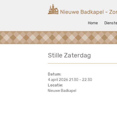
Ga
naar
Nieuwe
de
inhoud
Badkapel
Home
Dienst
Kerk
op
Scheveningen
Stille Zaterdag
Datum:
4 april 2026 21:30
–
22:30
Locatie:
Nieuwe Badkapel