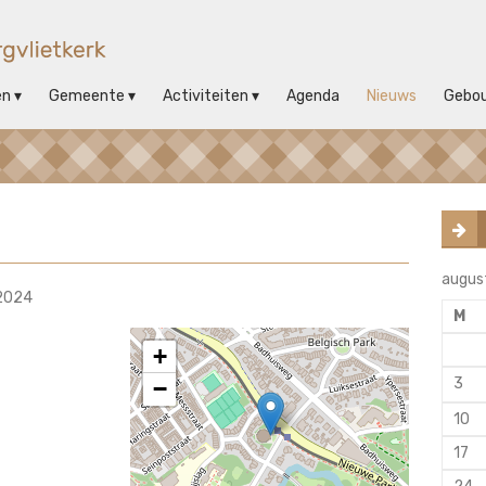
en
Gemeente
Activiteiten
Agenda
Nieuws
Gebo
augus
 2024
M
+
3
−
10
17