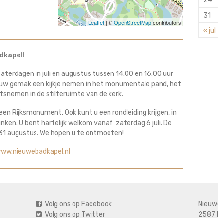
24
31
Leaflet
| ©
OpenStreetMap
contributors
« jul
dkapel!
terdagen in juli en augustus tussen 14.00 en 16.00 uur
 uw gemak een kijkje nemen in het monumentale pand, het
tsnemen in de stilteruimte van de kerk.
een Rijksmonument. Ook kunt u een rondleiding krijgen, in
nken. U bent hartelijk welkom vanaf zaterdag 6 juli. De
g 31 augustus. We hopen u te ontmoeten!
ww.nieuwebadkapel.nl
Volg ons op Facebook
Nieuw
Volg ons op Twitter
2587 