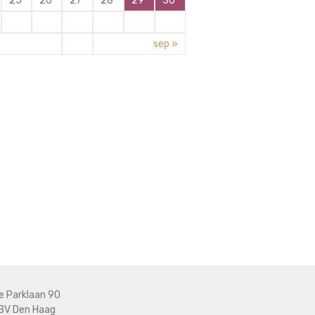
25
26
27
28
29
30
sep »
e Parklaan 90
BV Den Haag