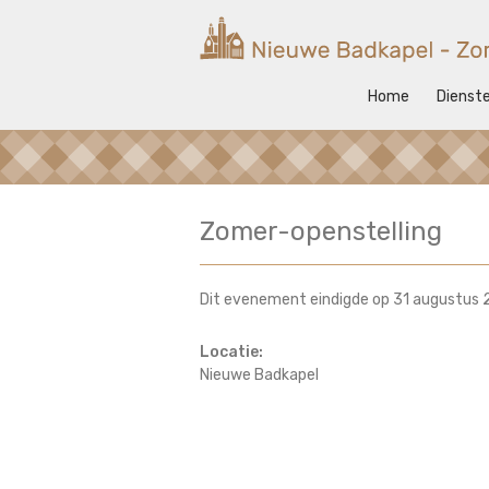
Ga
naar
Nieuwe
de
inhoud
Badkapel
Home
Dienst
Kerk
op
Scheveningen
Zomer-openstelling
Dit evenement eindigde op 31 augustus
Locatie:
Nieuwe Badkapel