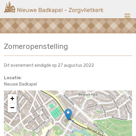
Ga
Nieuwe
naar
de
Badkapel
inhoud
Kerk
Zomeropenstelling
op
Scheveningen
Dit evenement eindigde op 27 augustus 2022
Locatie:
Nieuwe Badkapel
+
−