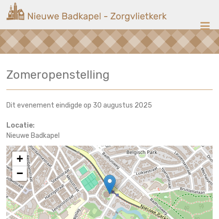
Ga
Nieuwe
naar
de
Badkapel
inhoud
Kerk
Zomeropenstelling
op
Scheveningen
Dit evenement eindigde op 30 augustus 2025
Locatie:
Nieuwe Badkapel
+
−