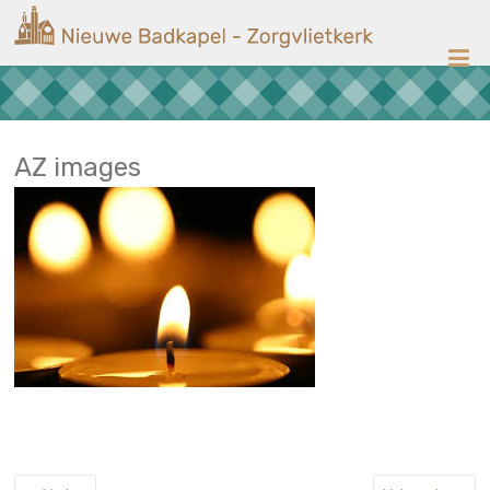
Ga
Nieuwe
naar
de
Badkapel
inhoud
Kerk
op
Scheveningen
AZ images