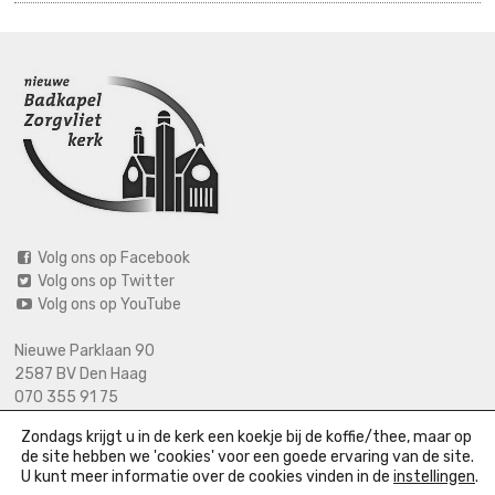
Volg ons op Facebook
Volg ons op Twitter
Volg ons op YouTube
Nieuwe Parklaan 90
2587 BV Den Haag
070 355 91 75
06 2125 2720 (bij calamiteiten)
Zondags krijgt u in de kerk een koekje bij de koffie/thee, maar op
info@nieuwebadkapel.nl
de site hebben we 'cookies' voor een goede ervaring van de site.
U kunt meer informatie over de cookies vinden in de
instellingen
.