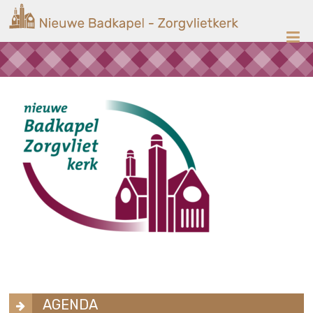
Ga
Nieuwe
naar
de
Badkapel
inhoud
Kerk
op
Scheveningen
AGENDA