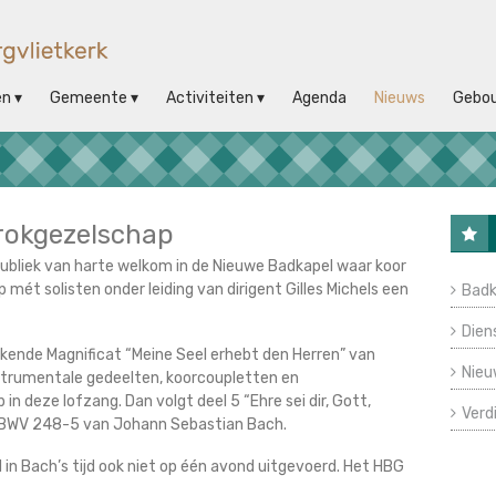
en
Gemeente
Activiteiten
Agenda
Nieuws
Gebo
rokgezelschap
ubliek van harte welkom in de Nieuwe Badkapel waar koor
mét solisten onder leiding van dirigent Gilles Michels een
Badk
Dien
bekende Magnificat “Meine Seel erhebt den Herren” van
Nieu
nstrumentale gedeelten, koorcoupletten en
in deze lofzang. Dan volgt deel 5 “Ehre sei dir, Gott,
Verd
 BWV 248-5 van Johann Sebastian Bach.
in Bach’s tijd ook niet op één avond uitgevoerd. Het HBG