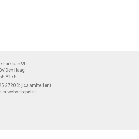
e Parklaan 90
BV Den Haag
55 91 75
5 2720 (bij calamiteiten)
nieuwebadkapel.nl