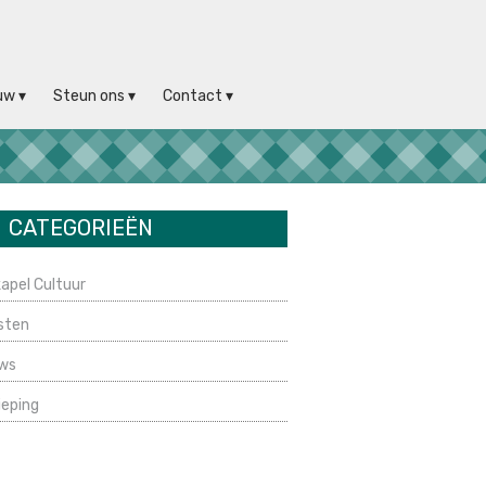
uw
Steun ons
Contact
CATEGORIEËN
apel Cultuur
sten
ws
ieping