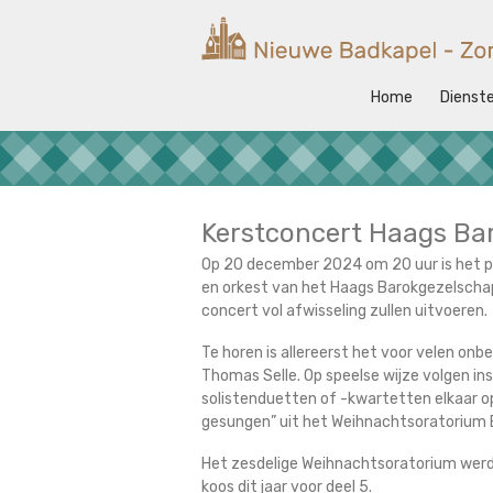
Ga
naar
Nieuwe
de
Badkapel
inhoud
Home
Dienst
Kerk
op
Scheveningen
Kerstconcert Haags Ba
Op 20 december 2024 om 20 uur is het p
en orkest van het Haags Barokgezelschap 
concert vol afwisseling zullen uitvoeren.
Te horen is allereerst het voor velen on
Thomas Selle. Op speelse wijze volgen i
solistenduetten of -kwartetten elkaar op 
gesungen” uit het Weihnachtsoratorium
Het zesdelige Weihnachtsoratorium werd 
koos dit jaar voor deel 5.