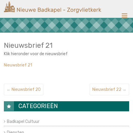
Ga
Nieuwe
naar
de
Badkapel
inhoud
Kerk
op
Scheveningen
Nieuwsbrief 21
Klik hieronder voor de nieuwsbrief
Nieuwsbrief 21
←
Nieuwsbrief 20
Nieuwsbrief 22
→
CATEGORIEËN
Badkapel Cultuur
Diensten