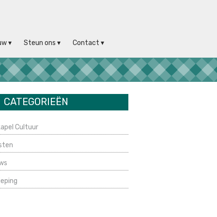
uw
Steun ons
Contact
CATEGORIEËN
apel Cultuur
sten
ws
ieping