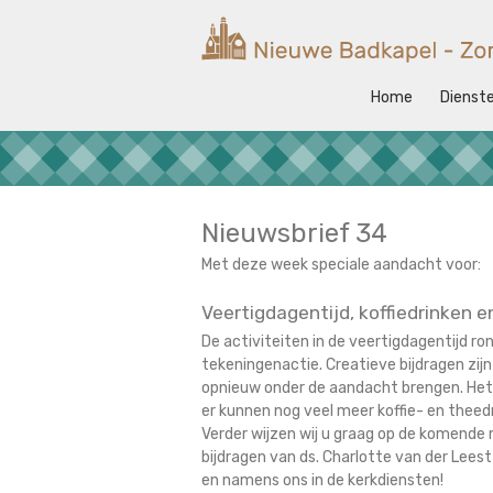
Ga
naar
Nieuwe
de
Badkapel
inhoud
Home
Dienst
Kerk
op
Scheveningen
Nieuwsbrief 34
Met deze week speciale aandacht voor:
Veertigdagentijd, koffiedrinken e
De activiteiten in de veertigdagentijd r
tekeningenactie. Creatieve bijdragen zijn 
opnieuw onder de aandacht brengen. Het is
er kunnen nog veel meer koffie- en theedri
Verder wijzen wij u graag op de komende
bijdragen van ds. Charlotte van der Lee
en namens ons in de kerkdiensten!