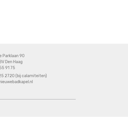
e Parklaan 90
BV Den Haag
55 91 75
5 2720 (bij calamiteiten)
nieuwebadkapel.nl