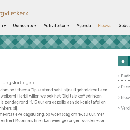
en
Gemeente
Activiteiten
Agenda
Nieuws
Gebo
Badk
n dagsluitingen
Dien
ondom het thema ‘Op afstand nabij’ zijn uitgebreid met een
welkom! Hierbij willen we ook het ‘Digitale koffiedrinken’
Nieu
 zondag rond 11.15 uur erg gezellig aan de koffietafel en
nkers bij.
Verd
 meditatieve dagsluiting, op woensdag om 19.30 uur, met
st en Bert Mooiman. En er kan weer gezongen worden voor