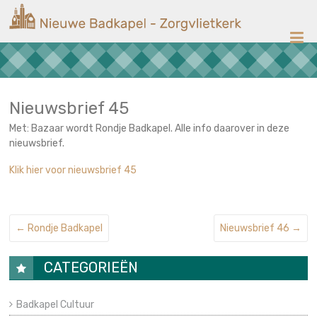
Ga
Nieuwe
naar
de
Badkapel
inhoud
Kerk
op
Scheveningen
Nieuwsbrief 45
Met: Bazaar wordt Rondje Badkapel. Alle info daarover in deze
nieuwsbrief.
Klik hier voor nieuwsbrief 45
←
Rondje Badkapel
Nieuwsbrief 46
→
CATEGORIEËN
Badkapel Cultuur