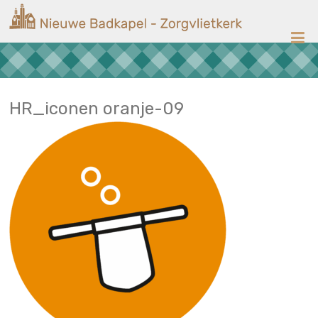
Ga
Nieuwe
naar
de
Badkapel
inhoud
Kerk
op
Scheveningen
HR_iconen oranje-09