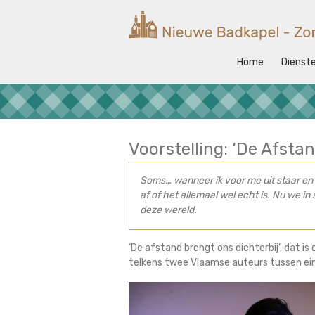
Ga
naar
Nieuwe
de
Badkapel
inhoud
Home
Dienst
Kerk
op
Scheveningen
Voorstelling: ‘De Afstan
Soms… wanneer ik voor me uit staar en
af of het allemaal wel echt is. Nu we in 
deze wereld.
‘De afstand brengt ons dichterbij’, dat i
telkens twee Vlaamse auteurs tussen ein