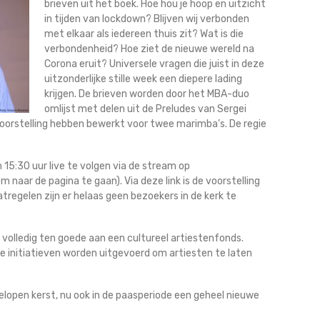
brieven uit het boek. Hoe hou je hoop en uitzicht
in tijden van lockdown? Blijven wij verbonden
met elkaar als iedereen thuis zit? Wat is die
verbondenheid? Hoe ziet de nieuwe wereld na
Corona eruit? Universele vragen die juist in deze
uitzonderlijke stille week een diepere lading
krijgen. De brieven worden door het MBA-duo
omlijst met delen uit de Preludes van Sergei
voorstelling hebben bewerkt voor twee marimba’s. De regie
 15:30 uur live te volgen via de stream op
om naar de pagina te gaan). Via deze link is de voorstelling
tregelen zijn er helaas geen bezoekers in de kerk te
 volledig ten goede aan een cultureel artiestenfonds.
ke initiatieven worden uitgevoerd om artiesten te laten
gelopen kerst, nu ook in de paasperiode een geheel nieuwe