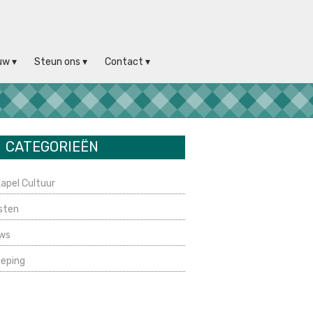
uw
Steun ons
Contact
CATEGORIEËN
apel Cultuur
sten
ws
ieping