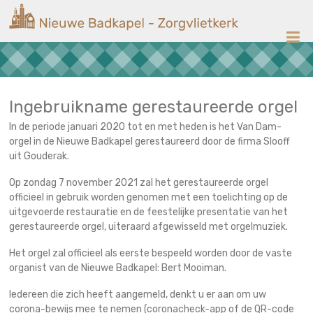
Ga
Nieuwe
naar
de
Badkapel
inhoud
Kerk
op
Scheveningen
Ingebruikname gerestaureerde orgel
In de periode januari 2020 tot en met heden is het Van Dam-
orgel in de Nieuwe Badkapel gerestaureerd door de firma Slooff
uit Gouderak.
Op zondag 7 november 2021 zal het gerestaureerde orgel
officieel in gebruik worden genomen met een toelichting op de
uitgevoerde restauratie en de feestelijke presentatie van het
gerestaureerde orgel, uiteraard afgewisseld met orgelmuziek.
Het orgel zal officieel als eerste bespeeld worden door de vaste
organist van de Nieuwe Badkapel: Bert Mooiman.
Iedereen die zich heeft aangemeld, denkt u er aan om uw
corona-bewijs mee te nemen (coronacheck-app of de QR-code