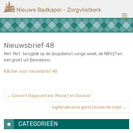
Ga
Nieuwe
naar
de
Badkapel
inhoud
Kerk
op
Scheveningen
Nieuwsbrief 48
Met: Met: terugblik op de doopdienst vorige week, de NBV21 en
een groet uit Bennekom.
Klik hier voor nieuwsbrief 48
←
Concert Hagacantare: Mozart en Gounod
Ingebruikname gerestaureerde orgel
→
CATEGORIEËN