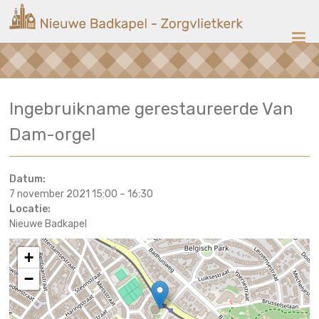
Ga
Nieuwe
naar
de
Badkapel
inhoud
Kerk
Ingebruikname gerestaureerde Van
op
Scheveningen
Dam-orgel
Datum:
7 november 2021 15:00
–
16:30
Locatie:
Nieuwe Badkapel
+
−