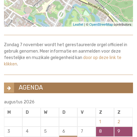
Leaflet
| ©
OpenStreetMap
contributors
Zondag 7 november wordt het gerestaureerde orgel officieel in
gebruik genomen. Meer informatie en aanmelden voor deze
feestelijke en muzikale gelegenheid kan
door op deze link te
klikken
.
AGENDA
augustus 2026
M
D
W
D
V
Z
Z
1
2
3
4
5
6
7
8
9