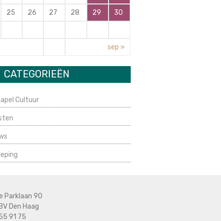
25
26
27
28
29
30
sep »
CATEGORIEËN
apel Cultuur
sten
ws
ieping
e Parklaan 90
BV Den Haag
55 91 75