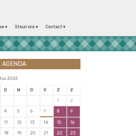
uw
Steun ons
Contact
AGENDA
tus 2026
D
W
D
V
Z
Z
1
2
4
5
6
7
8
9
11
12
13
14
15
16
18
19
20
21
22
23