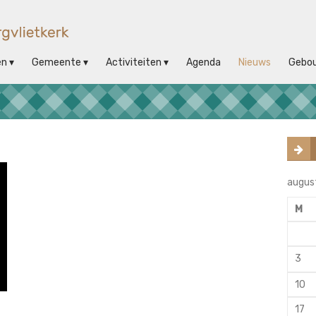
en
Gemeente
Activiteiten
Agenda
Nieuws
Gebo
augus
M
3
10
17