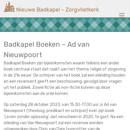
Ga
Nieuwe
naar
de
Badkapel
inhoud
Kerk
op
Scheveningen
Badkapel Boeken – Ad van
Nieuwpoort
Badkapel Boeken zijn bijeenkomsten waarin telkens een ander
boek centraal staat dat raakt aan het thema ‘religie of zingeving
in de 21e eeuw’. De schrijver van het boek zal een inleiding houden
en een recensent geeft een beschouwing, gevolgd door vragen
uit het publiek. Zowel fictie als non-fictie kunnen op deze
bijeenkomsten aan de orde komen.
Op zaterdag 28 oktober 2023, van 15.30-17.00 uur, is Ad van
Nieuwpoort (theoloog, predikant en schrijver) over zijn
boek
‘Leven zonder oplossing’, dat verscheen in 2020, te gast. Na een
inleiding van Van Nieuwpoort zal een recensie worden
uitgesproken door Chris van Dam (voorzitter van de