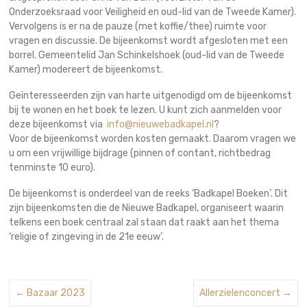
Onderzoeksraad voor Veiligheid en oud-lid van de Tweede Kamer).
Vervolgens is er na de pauze (met koffie/thee) ruimte voor
vragen en discussie. De bijeenkomst wordt afgesloten met een
borrel. Gemeentelid Jan Schinkelshoek (oud-lid van de Tweede
Kamer) modereert de bijeenkomst.
Geïnteresseerden zijn van harte uitgenodigd om de bijeenkomst
bij te wonen en het
boek
te lezen. U kunt zich aanmelden voor
deze bijeenkomst via
info@nieuwebadkapel.nl
?
Voor de bijeenkomst worden kosten gemaakt. Daarom vragen we
u om een vrijwillige bijdrage (pinnen of contant, richtbedrag
tenminste 10 euro).
De bijeenkomst is onderdeel van de reeks ‘Badkapel
Boeken
’. Dit
zijn bijeenkomsten die de Nieuwe Badkapel, organiseert waarin
telkens een
boek
centraal zal staan dat raakt aan het thema
‘religie of zingeving in de 21e eeuw’.
←
Bazaar 2023
Allerzielenconcert
→