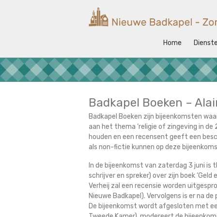
Ga
naar
Nieuwe
de
Badkapel
inhoud
Home
Dienst
Kerk
op
Scheveningen
Badkapel Boeken – Alai
Badkapel Boeken zijn bijeenkomsten waar
aan het thema ‘religie of zingeving in de 
houden en een recensent geeft een bescho
als non-fictie kunnen op deze bijeenkom
In de bijeenkomst van zaterdag 3 juni is t
schrijver en spreker) over zijn boek ‘Geld
Verheij zal een recensie worden uitgespr
Nieuwe Badkapel). Vervolgens is er na de
De bijeenkomst wordt afgesloten met een
Tweede Kamer), modereert de bijeenkom