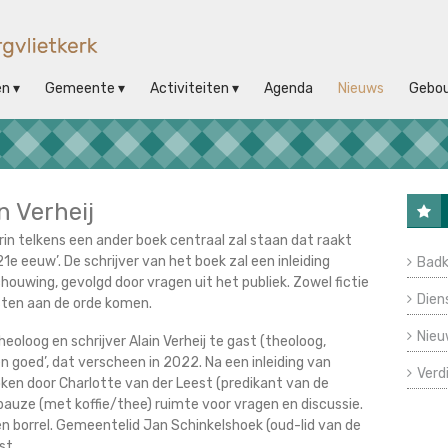
en
Gemeente
Activiteiten
Agenda
Nieuws
Gebo
n Verheij
in telkens een ander boek centraal zal staan dat raakt
21e eeuw’. De schrijver van het boek zal een inleiding
Badk
uwing, gevolgd door vragen uit het publiek. Zowel fictie
Dien
sten aan de orde komen.
Nieu
heoloog en schrijver Alain Verheij te gast (theoloog,
 en goed’, dat verscheen in 2022. Na een inleiding van
Verd
oken door Charlotte van der Leest (predikant van de
 pauze (met koffie/thee) ruimte voor vragen en discussie.
 borrel. Gemeentelid Jan Schinkelshoek (oud-lid van de
st.