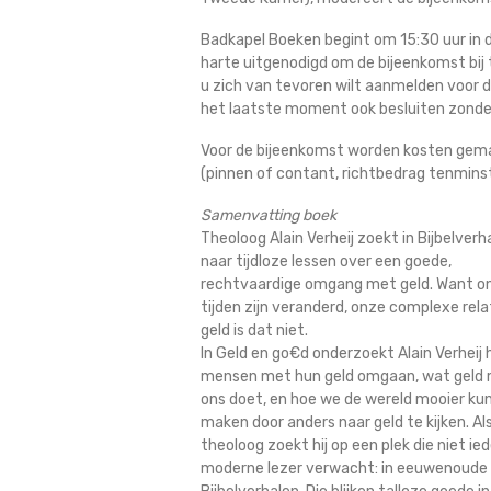
Badkapel Boeken begint om 15:30 uur in 
harte uitgenodigd om de bijeenkomst bij
u zich van tevoren wilt aanmelden voor d
het laatste moment ook besluiten zonde
Voor de bijeenkomst worden kosten gemaa
(pinnen of contant, richtbedrag tenminst
Samenvatting boek
Theoloog Alain Verheij zoekt in Bijbelverh
naar tijdloze lessen over een goede,
rechtvaardige omgang met geld. Want o
tijden zijn veranderd, onze complexe rel
geld is dat niet.
In Geld en go€d onderzoekt Alain Verheij 
mensen met hun geld omgaan, wat geld
ons doet, en hoe we de wereld mooier ku
maken door anders naar geld te kijken. Al
theoloog zoekt hij op een plek die niet ie
moderne lezer verwacht: in eeuwenoude