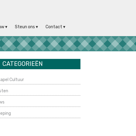
uw
Steun ons
Contact
CATEGORIEËN
apel Cultuur
sten
ws
ieping