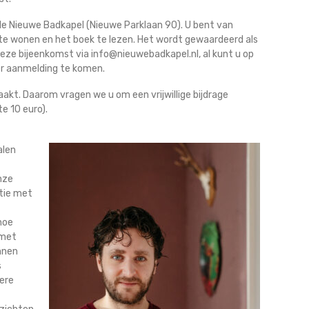
de Nieuwe Badkapel (Nieuwe Parklaan 90). U bent van
 te wonen en het boek te lezen. Het wordt gewaardeerd als
eze bijeenkomst via info@nieuwebadkapel.nl, al kunt u op
r aanmelding te komen.
kt. Daarom vragen we u om een vrijwillige bijdrage
e 10 euro).
alen
nze
atie met
hoe
 met
nnen
s
dere