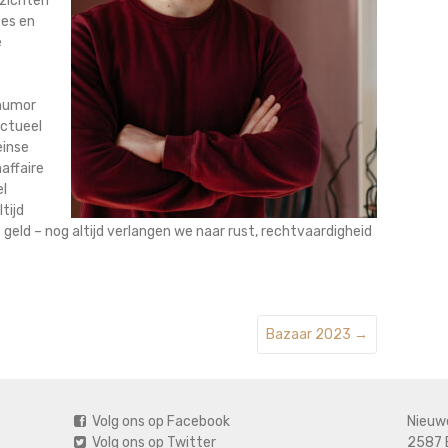
nzichten
zes en
e
 humor
actueel
einse
affaire
el
tijd
eld – nog altijd verlangen we naar rust, rechtvaardigheid
Bazaar 2023
→
Volg ons op Facebook
Nieuw
Volg ons op Twitter
2587 