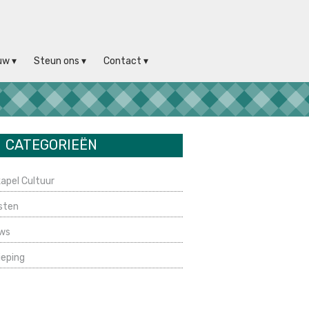
uw
Steun ons
Contact
CATEGORIEËN
apel Cultuur
sten
ws
ieping