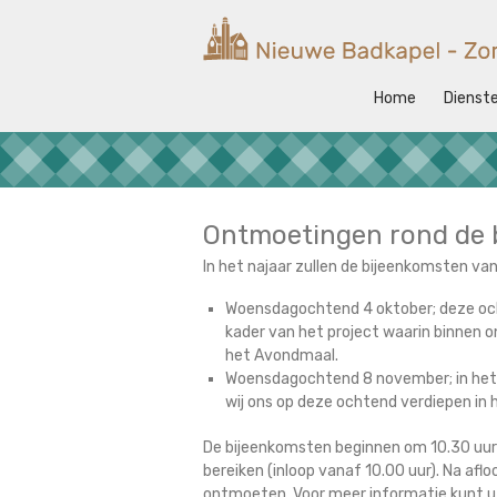
Ga
naar
Nieuwe
de
Badkapel
inhoud
Home
Dienst
Kerk
op
Scheveningen
Ontmoetingen rond de b
In het najaar zullen de bijeenkomsten van
Woensdagochtend 4 oktober; deze ocht
kader van het project waarin binnen
het Avondmaal.
Woensdagochtend 8 november; in het k
wij ons op deze ochtend verdiepen in 
De bijeenkomsten beginnen om 10.30 uur i
bereiken (inloop vanaf 10.00 uur). Na aflo
ontmoeten. Voor meer informatie kunt u