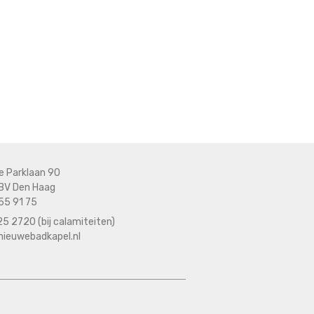
e Parklaan 90
BV Den Haag
55 91 75
5 2720 (bij calamiteiten)
nieuwebadkapel.nl