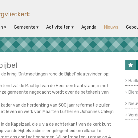
en
Gemeente
Activiteiten
Agenda
Nieuws
Gebo
ijbel
 de kring ‘Ontmoetingen rond de Bijbel’ plaatsvinden op:
Badk
end zal de Maaltijd van de Heer centraal staan, in het
 onze gemeente nagedacht wordt over de betekenis van
Dien
Nieu
ader van de herdenking van 500 jaar reformatie zullen
het leven en werk van Maarten Luther en Johannes Calvijn.
Verd
n de Kapelzaal, die u via de achterkant van de kerk kunt
op van de Bijbelstudie is er gelegenheid om elkaar te
 met ons contact opnemen. Wij ontmoeten u graag op 4