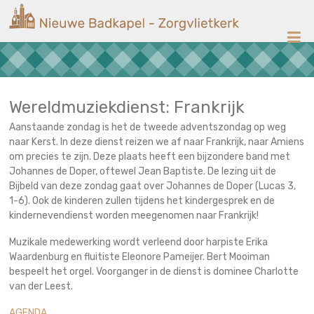
Ga
Nieuwe
naar
de
Badkapel
inhoud
Kerk
op
Scheveningen
Wereldmuziekdienst: Frankrijk
Aanstaande zondag is het de tweede adventszondag op weg
naar Kerst. In deze dienst reizen we af naar Frankrijk, naar Amiens
om precies te zijn. Deze plaats heeft een bijzondere band met
Johannes de Doper, oftewel Jean Baptiste. De lezing uit de
Bijbeld van deze zondag gaat over Johannes de Doper (Lucas 3,
1-6). Ook de kinderen zullen tijdens het kindergesprek en de
kindernevendienst worden meegenomen naar Frankrijk!
Muzikale medewerking wordt verleend door harpiste Erika
Waardenburg en fluitiste Eleonore Pameijer. Bert Mooiman
bespeelt het orgel. Voorganger in de dienst is dominee Charlotte
van der Leest.
AGENDA