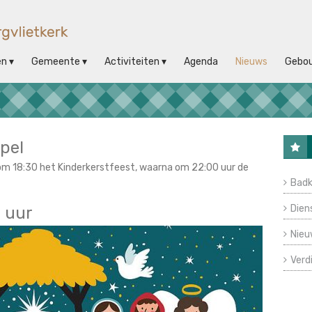
en
Gemeente
Activiteiten
Agenda
Nieuws
Gebo
pel
 18:30 het Kinderkerstfeest, waarna om 22:00 uur de
Badk
Dien
0 uur
Nieu
Verd