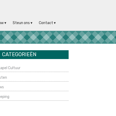
uw
Steun ons
Contact
CATEGORIEËN
apel Cultuur
sten
ws
ieping