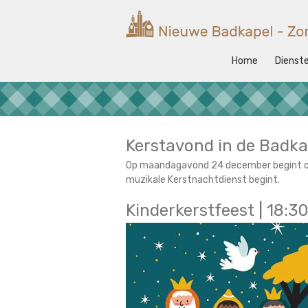
Ga
naar
Nieuwe
de
Badkapel
inhoud
Home
Dienst
Kerk
op
Scheveningen
Kerstavond in de Badka
Op maandagavond 24 december begint om
muzikale Kerstnachtdienst begint.
Kinderkerstfeest | 18:3