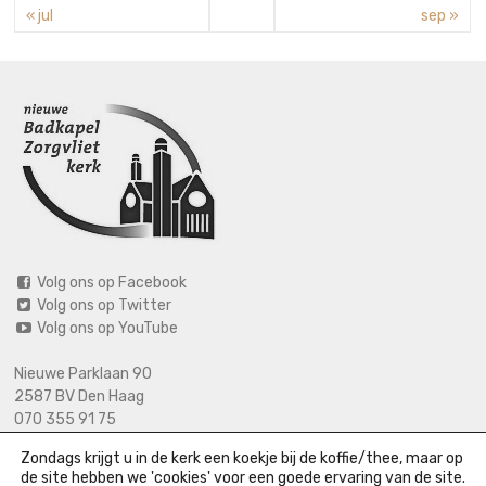
« jul
sep »
Volg ons op Facebook
Volg ons op Twitter
Volg ons op YouTube
Nieuwe Parklaan 90
2587 BV Den Haag
070 355 91 75
06 2125 2720 (bij calamiteiten)
Zondags krijgt u in de kerk een koekje bij de koffie/thee, maar op
info@nieuwebadkapel.nl
de site hebben we 'cookies' voor een goede ervaring van de site.