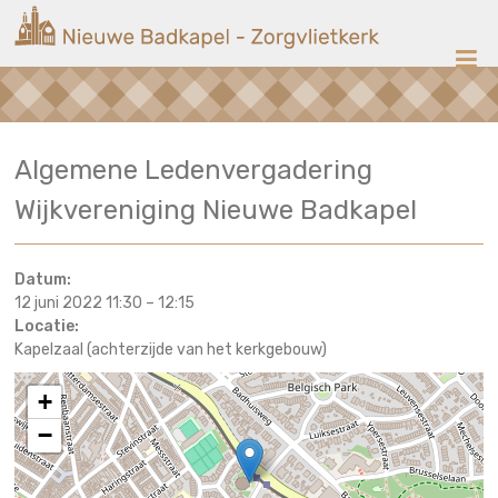
Ga
Nieuwe
naar
de
Badkapel
inhoud
Kerk
Algemene Ledenvergadering
op
Scheveningen
Wijkvereniging Nieuwe Badkapel
Datum:
12 juni 2022 11:30
–
12:15
Locatie:
Kapelzaal (achterzijde van het kerkgebouw)
+
−