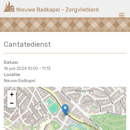
Ga
Nieuwe
naar
de
Badkapel
inhoud
Kerk
Cantatedienst
op
Scheveningen
Datum:
16 juni 2024 10:00
–
11:15
Locatie:
Nieuwe Badkapel
+
−