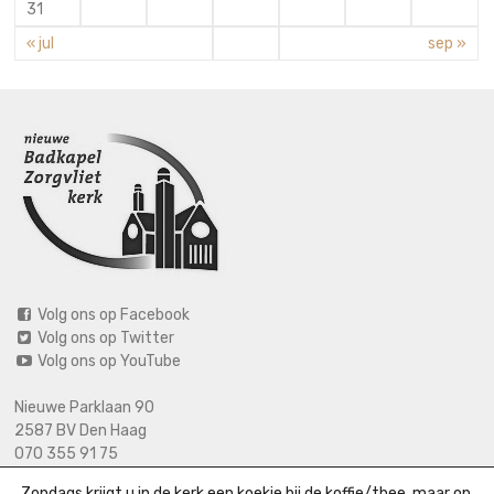
31
« jul
sep »
Volg ons op Facebook
Volg ons op Twitter
Volg ons op YouTube
Nieuwe Parklaan 90
2587 BV Den Haag
070 355 91 75
06 2125 2720 (bij calamiteiten)
Zondags krijgt u in de kerk een koekje bij de koffie/thee, maar op