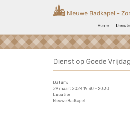
Ga
naar
Nieuwe
de
inhoud
Badkapel
Home
Dienst
Kerk
op
Scheveningen
Dienst op Goede Vrijda
Datum:
29 maart 2024 19:30
–
20:30
Locatie:
Nieuwe Badkapel