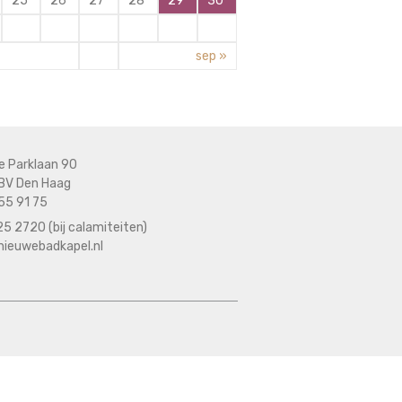
25
26
27
28
29
30
sep »
e Parklaan 90
BV Den Haag
55 91 75
5 2720 (bij calamiteiten)
nieuwebadkapel.nl