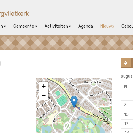
en
Gemeente
Activiteiten
Agenda
Nieuws
Gebo
g
augus
+
M
−
3
10
17