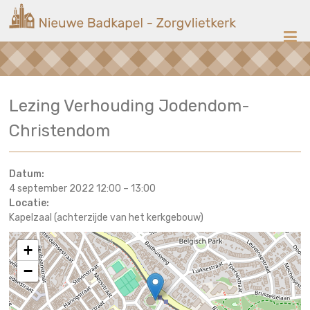
Ga
Nieuwe
naar
de
Badkapel
inhoud
Kerk
Lezing Verhouding Jodendom-
op
Scheveningen
Christendom
Datum:
4 september 2022 12:00
–
13:00
Locatie:
Kapelzaal (achterzijde van het kerkgebouw)
+
−